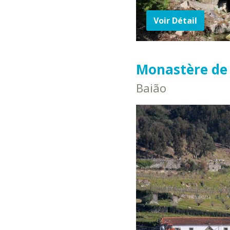
Voir Détail
Monastère de 
Baião