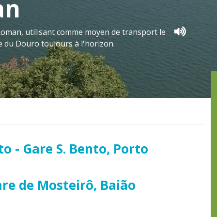
an
 Roman, utilisant comme moyen de transport le
ée du Douro toujours à l'horizon.
o - Gare S. Bento, Porto
are de Mosteirô, Baião