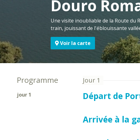
Douro Rom
Une visite inoubliable de la Route du
train, jouissant de l'éblouissante vall
Voir la carte
Programme
Départ de Port
jour 1
Arrivée à la g