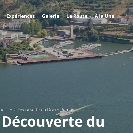
Expériences
Galerie
La Route
À la Une
ques
·
À la Découverte du Douro Roman
a Découverte du