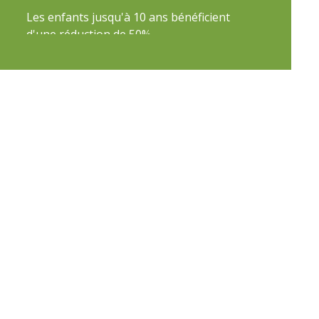
Les enfants jusqu'à 10 ans bénéficient
d'une réduction de 50%.
Nombre minimum/maximum de
participants: 2/4