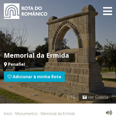
Memorial da Ermida
Penafiel
Adicionar à minha Rota
1/10
Ver Galeria
Início
·
Monumentos
·
Memorial da Ermida