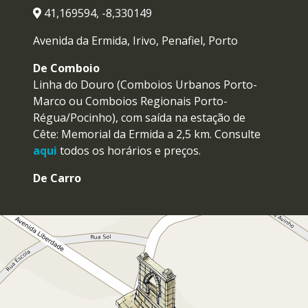
41,169594, -8,330149
Avenida da Ermida, Irivo, Penafiel, Porto
De Comboio
Linha do Douro (Comboios Urbanos Porto-
Marco ou Comboios Regionais Porto-
Régua/Pocinho), com saída na estação de
Cête: Memorial da Ermida a 2,5 km. Consulte
aqui
todos os horários e preços.
De Carro
Se vem do
Norte
de Portugal através da A28
(Porto), da A3 (Porto), da A24 (Chaves/Viseu),
da A7 (Póvoa de Varzim) ou da A11
(Esposende/Marco de Canaveses) siga na
direção da A4 (Bragança/Matosinhos). Saia no
nó de Entre-os-Rios/Penafiel Sul e depois siga
a sinalização do Mosteiro de Paço de Sousa