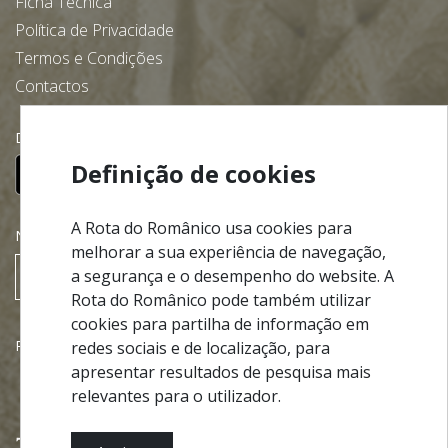
Ficha Técnica
Política de Privacidade
Termos e Condições
Contactos
Descarregue gratuitamente a nossa app:
Definição de cookies
A Rota do Românico usa cookies para
NEWSLETTER
melhorar a sua experiência de navegação,
a segurança e o desempenho do website. A
SUBSCREVER
Rota do Românico pode também utilizar
cookies para partilha de informação em
Parcerias
redes sociais e de localização, para
apresentar resultados de pesquisa mais
relevantes para o utilizador.