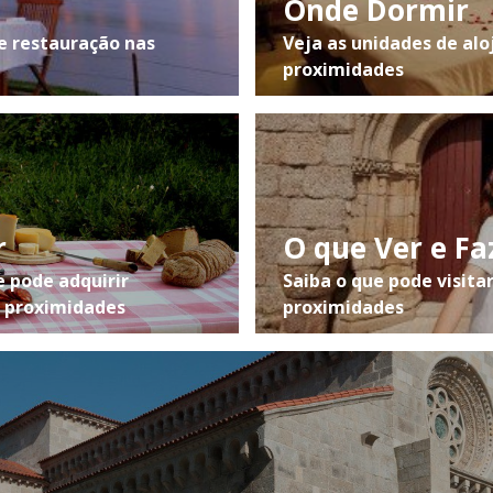
Onde Dormir
e restauração nas
Veja as unidades de al
proximidades
r
O que Ver e Fa
e pode adquirir
Saiba o que pode visitar
s proximidades
proximidades