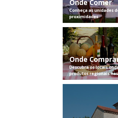
(Porto) ou pela A29 (V.N. Gaia) opte pela A41
Onde Comer
CREP (Vila Real). Escolha depois a A4 (Vila Real)
Conheça as unidades d
e saia para o Marco de Canaveses. Continue
proximidades
até Baião e depois até Ancede.
Se já se encontra na vila de
Baião
, siga na
direção de Ancede, respeitando a sinalização
da Rota do Românico / Mosteiro de Ancede
até à Ponte de Esmoriz.
Onde Compra
Descubra os locais ond
produtos regionais na