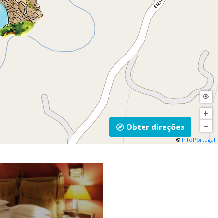
+
−
Obter direções
©
InfoPortugal