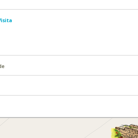
isita
de