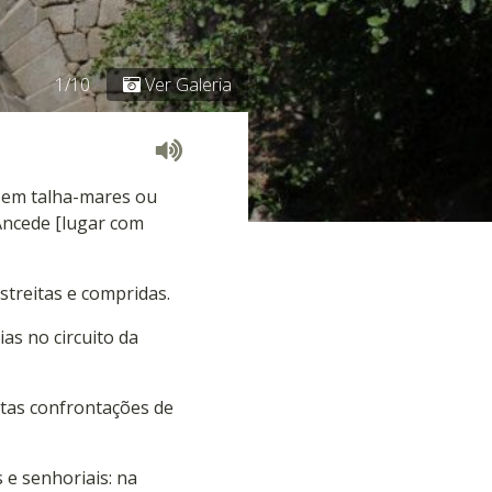
1/10
Ver Galeria
 sem talha-mares ou
 Ancede [lugar com
treitas e compridas.
as no circuito da
rtas confrontações de
 e senhoriais: na