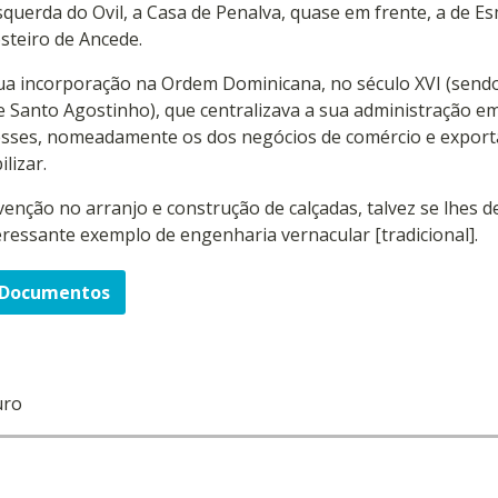
uerda do Ovil, a Casa de Penalva, quase em frente, a de Es
steiro de Ancede.
ua incorporação na Ordem Dominicana, no século XVI (send
Santo Agostinho), que centralizava a sua administração em
eresses, nomeadamente os dos negócios de comércio e expor
lizar.
venção no arranjo e construção de calçadas, talvez se lhes d
eressante exemplo de engenharia vernacular [tradicional].
Documentos
uro