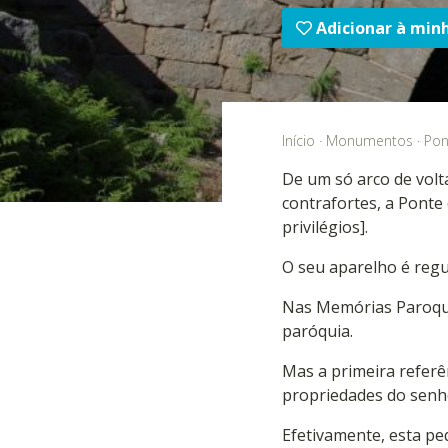
Adicionar à min
Início
·
Monumentos
·
Pon
De um só arco de volt
contrafortes, a Ponte
privilégios].
O seu aparelho é regu
Nas Memórias Paroquia
paróquia.
Mas a primeira referê
propriedades do senh
Efetivamente, esta peq