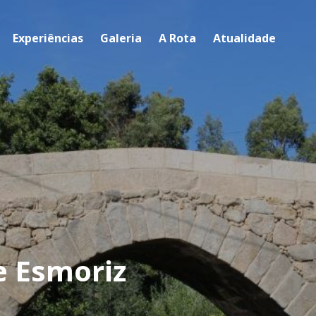
Experiências
Galeria
A Rota
Atualidade
e Esmoriz