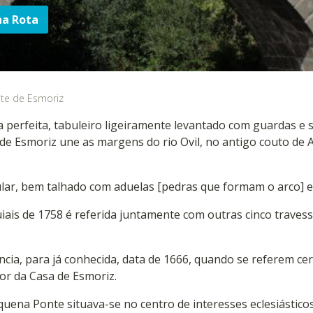
ha Rota
te de Esmoriz
a perfeita, tabuleiro ligeiramente levantado com guardas e
 de Esmoriz une as margens do rio Ovil, no antigo couto de
lar, bem talhado com aduelas [pedras que formam o arco] es
is de 1758 é referida juntamente com outras cinco travessi
ncia, para já conhecida, data de 1666, quando se referem ce
or da Casa de Esmoriz.
uena Ponte situava-se no centro de interesses eclesiásticos