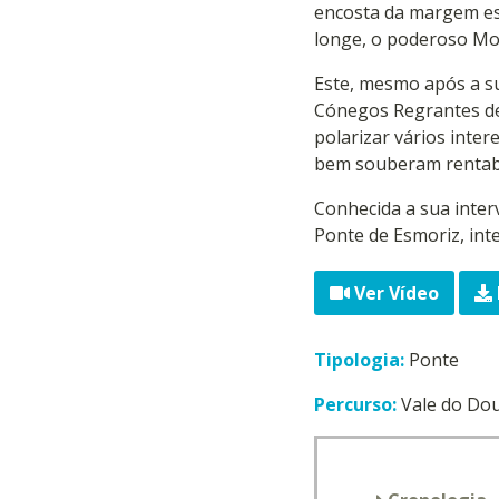
encosta da margem esq
longe, o poderoso Mo
Este, mesmo após a s
Cónegos Regrantes de 
polarizar vários int
bem souberam rentabi
Conhecida a sua inter
Ponte de Esmoriz, int
Ver Vídeo
Tipologia:
Ponte
Percurso:
Vale do Do