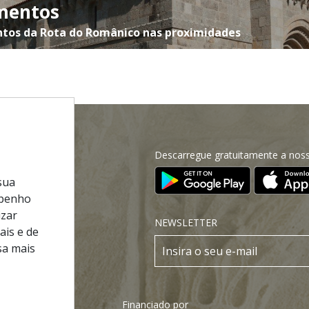
mentos
tos da Rota do Românico nas proximidades
Descarregue gratuitamente a noss
 Site
sua
cnica
mpenho
izar
 de Privacidade
NEWSLETTER
ais e de
e Condições
sa mais
os
Financiado por