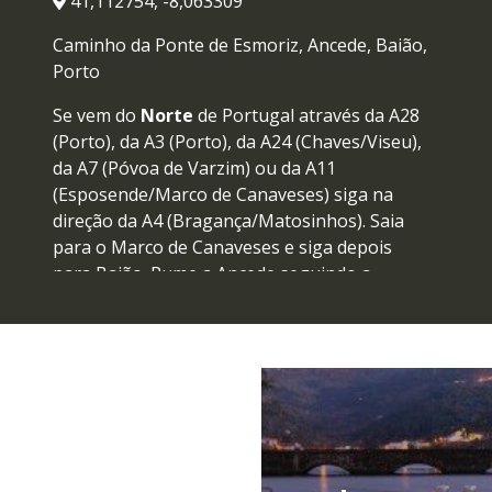
41,112754, -8,063309
Caminho da Ponte de Esmoriz, Ancede, Baião,
Porto
Se vem do
Norte
de Portugal através da A28
(Porto), da A3 (Porto), da A24 (Chaves/Viseu),
da A7 (Póvoa de Varzim) ou da A11
(Esposende/Marco de Canaveses) siga na
direção da A4 (Bragança/Matosinhos). Saia
para o Marco de Canaveses e siga depois
para Baião. Rume a Ancede seguindo a
sinalização da Rota do Românico / Mosteiro
de Ancede .
A partir do
Porto
opte pela A4 (Vila Real). Saia
para o Marco de Canaveses, rume a Baião e
depois a Ancede.
Se vem do
Centro
ou
Sul
de Portugal pela A1