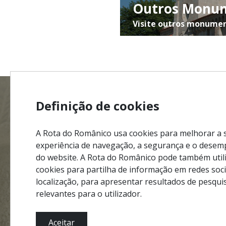
Outros Monu
Visite outros monumen
Definição de cookies
MENU
Mapa do
A Rota do Românico usa cookies para melhorar a 
Ficha Té
experiência de navegação, a segurança e o dese
do website. A Rota do Românico pode também util
Política
#ROT
ADORO
MANICO
cookies para partilha de informação em redes soci
Termos 
localização, para apresentar resultados de pesqui
Contact
relevantes para o utilizador.
Aceitar
Parcerias