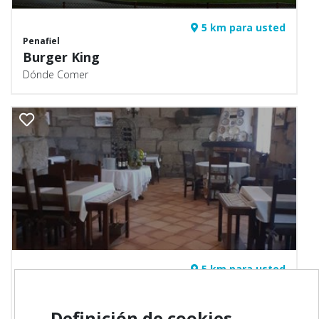
5 km para usted
Penafiel
Burger King
Dónde Comer
5 km para usted
Paredes
Casa do Baixinho
Definición de cookies
Dónde Comer