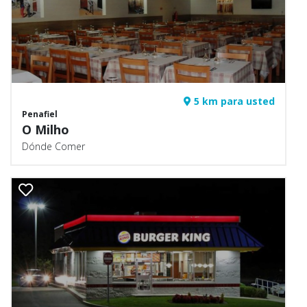
5 km para usted
Penafiel
O Milho
Dónde Comer