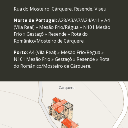
Rua do Mosteiro, Cárquere, Resende, Viseu
Norte de Portugal:
A28/A3/A7/A24/A11 » A4
(Vila Real) » Mesão Frio/Régua » N101 Mesão
Frio » Gestaçô » Resende » Rota do
Românico/Mosteiro de Cárquere.
Porto:
A4 (Vila Real) » Mesão Frio/Régua »
N101 Mesão Frio » Gestaçô » Resende » Rota
do Românico/Mosteiro de Cárquere.
Centro/Sur de Portugal:
A1 (Porto) » IP3
(Viseu) » A24 (Vila Real) » Bigorne » Rota do
Românico/Mosteiro de Cárquere.
Resende:
Rota do Românico/Mosteiro de
Cárquere.