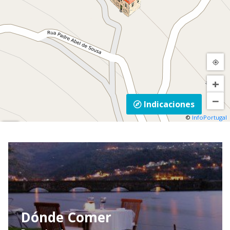
+
−
Indicaciones
©
InfoPortugal
Mapa
Satélite
Trânsito
Dónde Comer