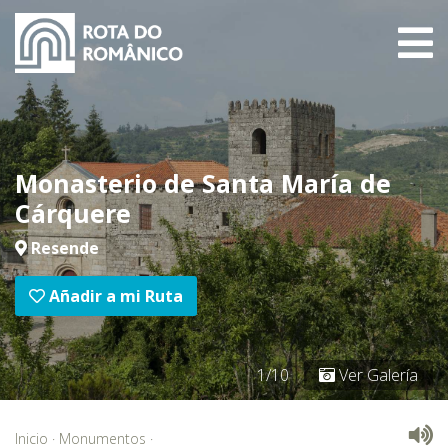
Monasterio de Santa María de
Cárquere
Resende
Añadir a mi Ruta
1/10
Ver Galería
Inicio
·
Monumentos
·