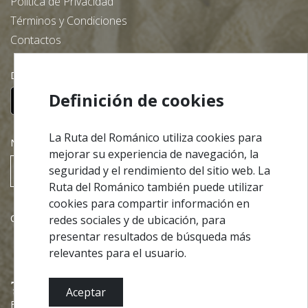
Política de Privacidad
Términos y Condiciones
Contactos
Descargue nuestra App gratuita:
Definición de cookies
La Ruta del Románico utiliza cookies para
NEWSLETTER
mejorar su experiencia de navegación, la
seguridad y el rendimiento del sitio web. La
Suscribir
Ruta del Románico también puede utilizar
cookies para compartir información en
Colaboraciones
redes sociales y de ubicación, para
presentar resultados de búsqueda más
relevantes para el usuario.
Aceptar
Financiado por