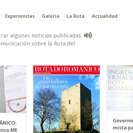
Experiencias
Galería
La Ruta
Actualidad
rar algunas noticias publicadas
omunicación sobre la Ruta del
Governo
ÂNICO:
mista p
inco ME