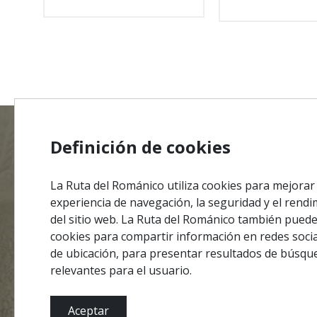
Definición de cookies
MENU
Mapa de
La Ruta del Románico utiliza cookies para mejorar
Ficha Té
experiencia de navegación, la seguridad y el rend
Política
del sitio web. La Ruta del Románico también puede 
#ROT
ADORO
MANICO
cookies para compartir información en redes socia
Término
de ubicación, para presentar resultados de búsq
Contact
relevantes para el usuario.
Aceptar
Colaboraciones