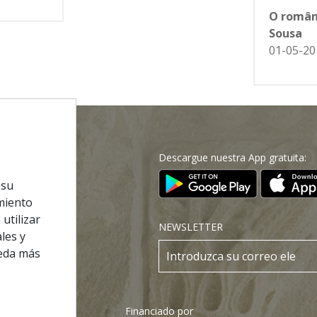
O român
Sousa
01-05-20
Descargue nuestra App gratuita:
 la Página Web
 su
cnica
imiento
 de Privacidad
utilizar
NEWSLETTER
les y
s y Condiciones
ueda más
os
Financiado por