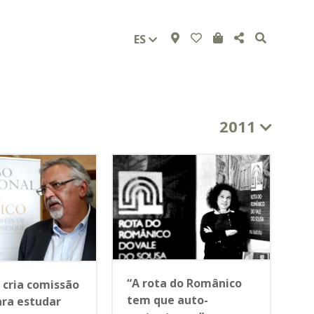
ES
2011
“A rota do Românico
 cria comissão
tem que auto-
ara estudar