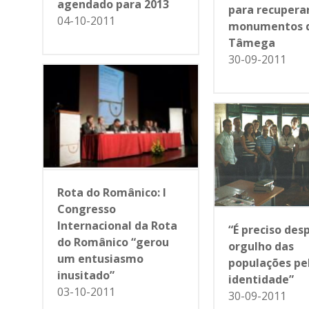
agendado para 2013
para recupera
04-10-2011
monumentos d
Tâmega
30-09-2011
Rota do Românico: I
Congresso
Internacional da Rota
“É preciso des
do Românico “gerou
orgulho das
um entusiasmo
populações pe
inusitado”
identidade”
03-10-2011
30-09-2011