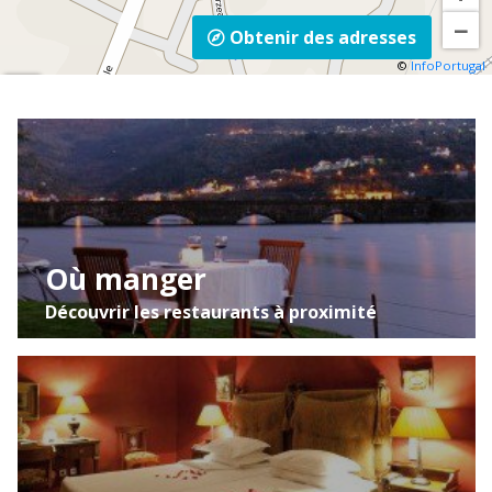
−
Obtenir des adresses
©
InfoPortugal
Mapa
Satélite
Trânsito
Où manger
Découvrir les restaurants à proximité