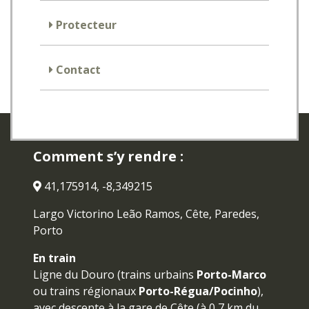
Protecteur
Contact
Comment s’y rendre :
41,175914, -8,349215
Largo Victorino Leão Ramos, Cête, Paredes,
Porto
En train
Ligne du Douro (trains urbains
Porto-Marco
ou trains régionaux
Porto-Régua/Pocinho
),
avec descente à la gare de Cête (à 0,7 km du