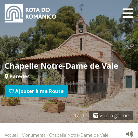
Chapelle Notre-Dame de Vale
Paredes
Ajouter à ma Route
1/10
Voir la galerie
Accueil
·
Monuments
·
Chapelle Notre-Dame de Vale