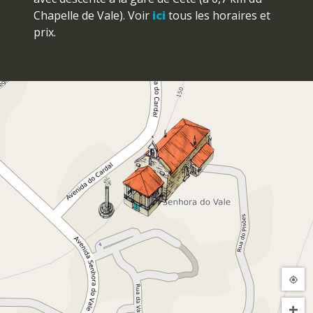
Chapelle de Vale). Voir
ici
tous les horaires et
prix.
By car
Nord du Portugal :
A28/A3/A7/A24/A11 » A4 (
Vila Real ) » Parada/Baltar » Cête » Rota do
Românico/Ermida da Sra. do Vale.
Porto :
A4 ( Vila Real ) » Parada/Baltar » Cête »
Rota do Românico/Ermida da Sra. do Vale.
Centre/Sud du Portugal :
A1 ( Porto )/ A29 (
V.N. Gaia ) » A41 CREP » A4 ( Vila Real ) »
Parada/Baltar » Cête » Rota do
Românico/Ermida da Sra. do Vale.
Paredes :
N15 ( Porto ) » Rota do
Românico/Mosteiro de Cête/Ermida da Sra. do
+
Vale.