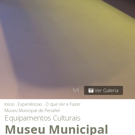
1/1
Ver Galeria
Início
·
Experiências
·
O que Ver e Fazer
·
Museu Municipal de Penafiel
Equipamentos Culturais
Museu Municipal