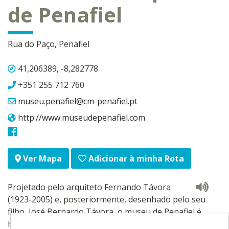
de Penafiel
Rua do Paço, Penafiel
41,206389, -8,282778
+351 255 712 760
museu.penafiel@cm-penafiel.pt
http://www.museudepenafiel.com
Adicionar à minha Rota
Ver Mapa
Projetado pelo arquiteto Fernando Távora
(1923-2005) e, posteriormente, desenhado pelo seu
filho, José Bernardo Távora, o museu de Penafiel é
hoje uma referência incontornável da museologia