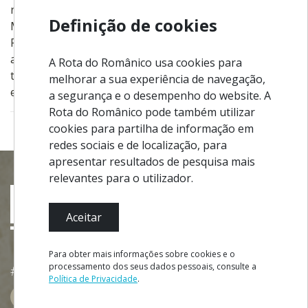
nacional. Galardoado com o prémio de Melhor
Definição de cookies
Museu Português 2009, pela Associação
Portuguesa de Museologia, ao seu projeto
arquitetónico alia-se um valioso espólio, dividido em
A Rota do Românico usa cookies para
três grandes temáticas: arqueologia, história local e
melhorar a sua experiência de navegação,
etnografia.
a segurança e o desempenho do website. A
Rota do Românico pode também utilizar
cookies para partilha de informação em
redes sociais e de localização, para
apresentar resultados de pesquisa mais
relevantes para o utilizador.
Aceitar
Para obter mais informações sobre cookies e o
processamento dos seus dados pessoais, consulte a
#ROT
ADORO
MANICO
Política de Privacidade
.
RESERVAR