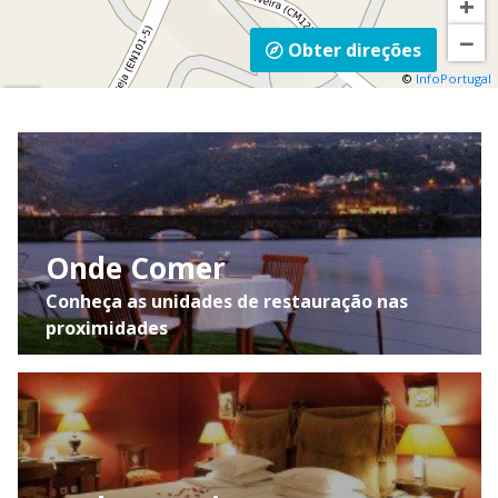
+
CREP (Vila Real). Escolha depois a A4 (Vila Real)
−
e saia para o Marco de Canaveses. Continue
Obter direções
para Baião.
©
InfoPortugal
Mapa
Se já se encontra na cidade do
Marco de
Satélite
Canaveses
, tome a variante à estrada N211
na direção de Baião até se deparar com a
Trânsito
sinalização da Igreja de Tabuado.
Onde Comer
Conheça as unidades de restauração nas
proximidades