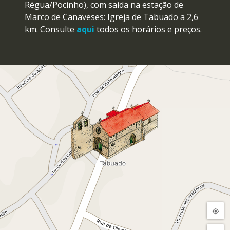
Régua/Pocinho), com saída na estação de
Marco de Canaveses: Igreja de Tabuado a 2,6
km. Consulte
aqui
todos os horários e preços.
De Carro
Se vem do
Norte
de Portugal através da A28
(Porto), da A3 (Porto), da A24 (Chaves/Viseu),
da A7 (Póvoa de Varzim) ou da A11
(Esposende/Marco de Canaveses) siga na
direção da A4 (Bragança/Matosinhos). Saia
para o Marco de Canaveses e continue na
direção de Baião até se deparar com a
sinalização da Igreja de Tabuado.
A partir do
Porto
opte pela A4 (Vila Real). Saia
para o Marco de Canaveses e continue para
Baião.
Se vem do
Centro
ou
Sul
de Portugal pela A1
(Porto) ou pela A29 (V.N. Gaia) opte pela A41