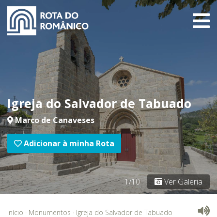
Igreja do Salvador de Tabuado
Marco de Canaveses
Adicionar à minha Rota
1/10
Ver Galeria
Início
·
Monumentos
·
Igreja do Salvador de Tabuado