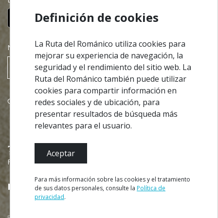
Definición de cookies
La Ruta del Románico utiliza cookies para
NEWSLETTER
mejorar su experiencia de navegación, la
seguridad y el rendimiento del sitio web. La
Suscribir
Ruta del Románico también puede utilizar
cookies para compartir información en
Colaboraciones
redes sociales y de ubicación, para
presentar resultados de búsqueda más
relevantes para el usuario.
Aceptar
Financiado por
Para más información sobre las cookies y el tratamiento
de sus datos personales, consulte la
Política de
privacidad
.
RESERVAR VISITA
Rota do Românico © 2026 - Todos los derechos reservados | Desarrollado por