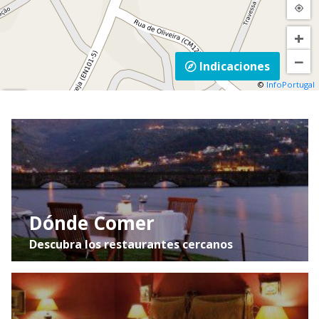
Marco de Canaveses:
N211 Baião » Rota
+
Românico/Igreja de Tabuado.
−
Indicaciones
©
InfoPortugal
Mapa
Satélite
Trânsito
Dónde Comer
Descubra los restaurantes cercanos