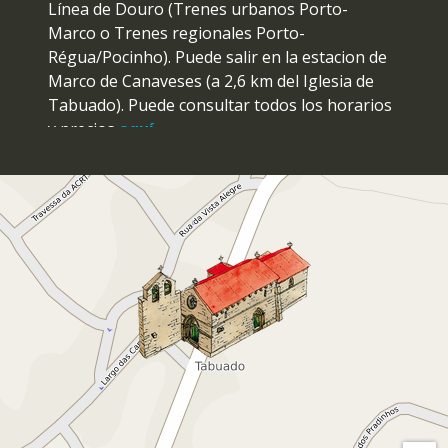
Línea de Douro (Trenes urbanos Porto-
Marco o Trenes regionales Porto-
Régua/Pocinho). Puede salir en la estacion de
Marco de Canaveses (a 2,6 km del Iglesia de
Tabuado). Puede consultar todos los horarios
y precios
aquí
.
By Car
Norte de Portugal:
A28/A3/A24/A7/A11 » A4
(Vila Real) » Marco de Canaveses » Baião »
Rota Românico/Igreja de Tabuado.
Porto:
A4 (Vila Real) » Marco de Canaveses »
Baião » Rota Românico/Igreja de Tabuado.
Centro/Sur de Portugal:
A1 (Porto)/ A29
(V.N. Gaia) » A41 CREP » A4 (Vila Real) » Marco
de Canaveses » Baião » Rota Românico/Igreja
de Tabuado.